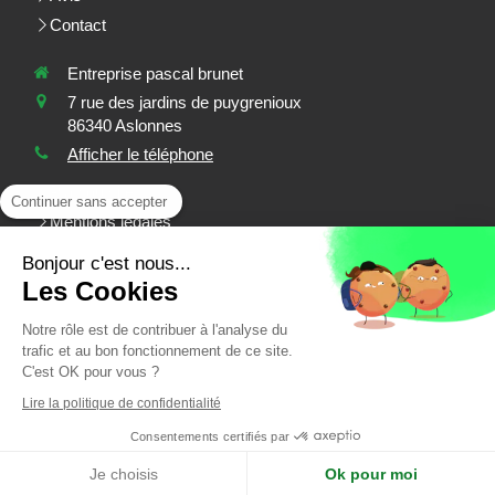
Contact
Entreprise pascal brunet
7 rue des jardins de puygrenioux
86340
Aslonnes
Afficher le téléphone
Plan du site
Continuer sans accepter
Mentions légales
Plaques, menuiserie extérieure, isolation intérieure, isolation
Bonjour c'est nous...
des combles, isolation, installation de volets, installation de
Les Cookies
portes, installation de fenêtres
Notre rôle est de contribuer à l'analyse du
trafic et au bon fonctionnement de ce site.
Demander un devis
C'est OK pour vous ?
Lire la politique de confidentialité
Consentements certifiés par
Création et référencement du site par Simplébo
Ce site a été proposé par
Foussier Quincaillerie
Je choisis
Ok pour moi