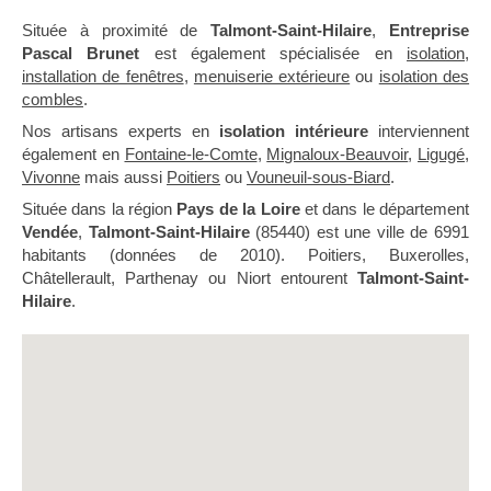
Située à proximité de
Talmont-Saint-Hilaire
,
Entreprise
Pascal Brunet
est également spécialisée en
isolation
,
installation de fenêtres
,
menuiserie extérieure
ou
isolation des
combles
.
Nos artisans experts en
isolation intérieure
interviennent
également en
Fontaine-le-Comte
,
Mignaloux-Beauvoir
,
Ligugé
,
Vivonne
mais aussi
Poitiers
ou
Vouneuil-sous-Biard
.
Située dans la région
Pays de la Loire
et dans le département
Vendée
,
Talmont-Saint-Hilaire
(85440) est une ville de 6991
habitants (données de 2010). Poitiers, Buxerolles,
Châtellerault, Parthenay ou Niort entourent
Talmont-Saint-
Hilaire
.