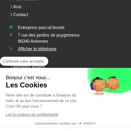
Avis
Contact
Entreprise pascal brunet
7 rue des jardins de puygrenioux
86340
Aslonnes
Afficher le téléphone
Plan du site
Continuer sans accepter
Mentions légales
Plaques, menuiserie extérieure, isolation intérieure, isolation
Bonjour c'est nous...
des combles, isolation, installation de volets, installation de
Les Cookies
portes, installation de fenêtres
Notre rôle est de contribuer à l'analyse du
trafic et au bon fonctionnement de ce site.
Demander un devis
C'est OK pour vous ?
Lire la politique de confidentialité
Consentements certifiés par
Création et référencement du site par Simplébo